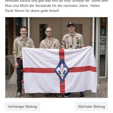
Amtszeit zurück und gibt das Amt an Max Scharpf ab. Somit sind
Jupfis
Max und Michi die Vorstände für die nächsten Jahre. Vielen
Dank Simon für deine geile Arbeit!
Pfadis
Rover
Leitungsteam
ISK
DPSG
KONTAKT
IMPRESSUM
Vorheriger Beitrag
Nächster Beitrag