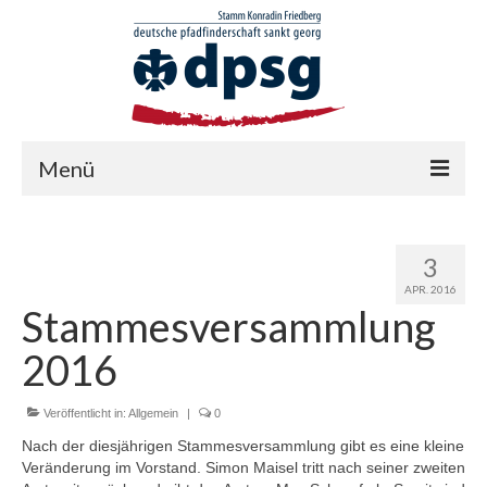
Menü
BEITRÄGE
3
AKTIONEN
APR. 2016
Stammesversammlung
Altpapieraktion
2016
Christbaumrückholaktion (CBRA)
STUFEN
Veröffentlicht in:
Allgemein
|
0
Nach der diesjährigen Stammesversammlung gibt es eine kleine
Wölflinge
Veränderung im Vorstand. Simon Maisel tritt nach seiner zweiten